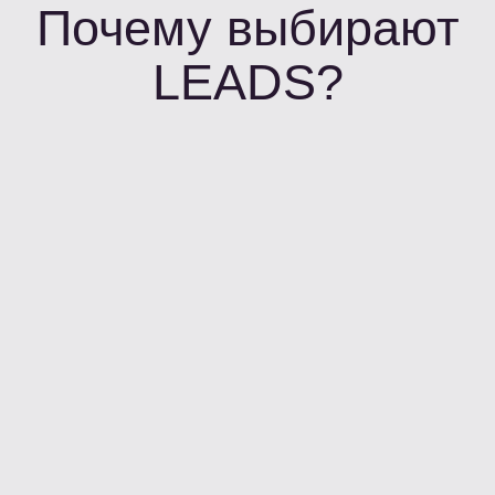
Используй лютое
комбо на своем
трафике для роста
дохода до 60%
Меню
Главная страница
Функциональные возможности
Кейсы