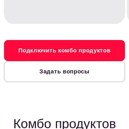
Рост дохода до 20%
Рост дохода до 15
Бесплатный конструктор витрин
Бесплатный иннова
Адаптивность и кастомизация дизайна
Легкая интеграция 
Система авторанжирования офферов
95% точности иден
Многостраничник
Подключить комбо продуктов
Задать вопросы