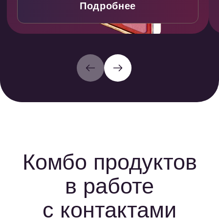
по базам МФО показывает где
сегменты аудит
клиент новый, а где повторный.
МФО, для котор
За новых ставка оплаты до 15 000
новые и с высо
руб, за повторных — до 800 руб или
не платят.
Экономия до 30% бюджета
Рост дохода до 25
Рост дохода до 20%
Рост CR до 20%
Бесплатный сервис проверки
Бесплатный констру
Проверка номера за 1 секунду
Адаптивность и ка
Проверка в 44-х МФО
Система авторанж
Проверка вручную или по API
Многостраничник
Безопасность вашей базы контактов