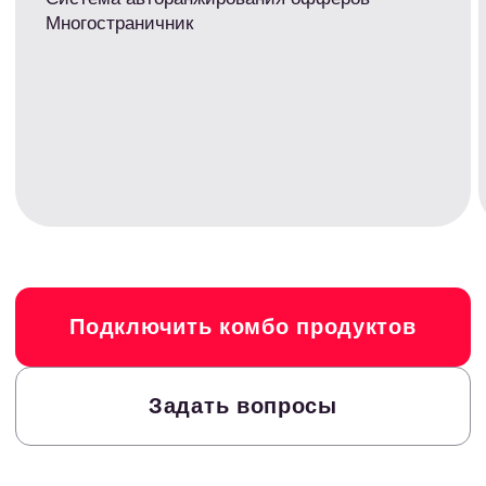
EPL 1028 руб
EPC 167 руб
eКапуста
4500 ₽
за корректно заполненную анкету
EPL 1665 руб
EPC 162 руб
Boostra
2025 ₽
за выданный займ новому клиенту
EPL 1413 руб
EPC 157 руб
Дополучкино