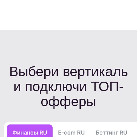
2184 ₽
за выдачу займа новому клиенту
EPL 402 руб
EPC 153 руб
Срочно деньги
2330 ₽
за Выдачу займа клиенту
EPL 787 руб
EPC 152 руб
Creditplus
1820 ₽
за Выданный заём новому клиенту
EPL 1230 руб