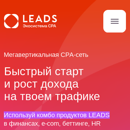
Мегавертикальная СРА-сеть
Быстрый старт
и рост дохода
на твоем трафике
Используй комбо продуктов LEADS
в финансах, e-com, беттинге, HR
Кейсы вебмастеров