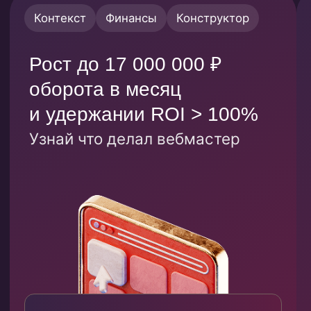
Комбо продуктов
в работе
с контактами
Для вебмастеров, которые работают с
номерами телефонов.
Проверяешь
Ведешь кли
1
через чекер
на витрины
Автопроверка номера телефона
Простая сборка