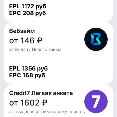
и увидишь все доступные
офферы в личном
кабинете
Зарегистрироваться
Почему выбирают
LEADS?