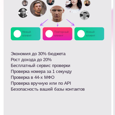
телефонов.
Собираешь витрину
Подключаеш
1
за 10 минут
на витрину и
Уникальная витрина с офферами
Сервис покажет 
МФО + отдельные блоки или
пришел и что де
страницы с офферами банковских
сайтах — что вид
продуктов, e-com, HR, беттинга.
какие конверсии
Система автоматически поднимает
выдачи, отказы)
наверх профитные офферы, убирает
офферов, где по
неэффективные и скрывает
клиент, снижает
отключенные.
обращения.