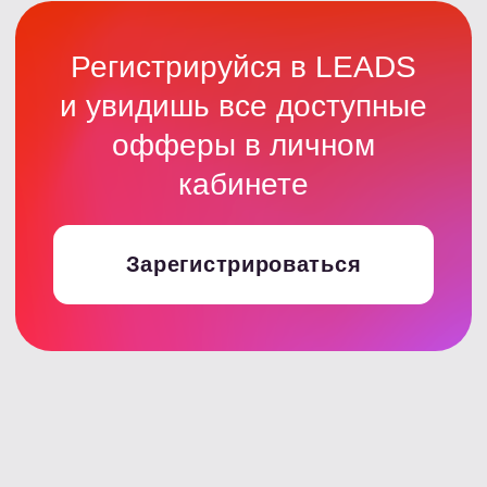
Интересно? А хочешь
узнать для каких
источников еще
подойдет такое
сочетание продуктов?
Узнать подробнее