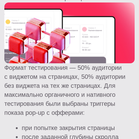
Результат
По результату тестов был выбран
вариант с лучшими результатами – pop-
up c офферами, который активировался
после заданной глубины скролла:
40,69%
На 40,69% выросло количество
уникальных кликов, а также CR
вырос на 33%, что в
совокупности привело к росту
одобренных заявок на 50%