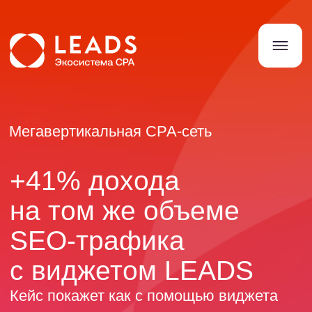
Мегавертикальная СРА-сеть
+41% дохода
на том же объеме
SEO-трафика
с виджетом LEADS
Кейс покажет как с помощью виджета
удерживать и монетизировать
аудиторию, существенно увеличивая
доход, не ухудшая поведенческие
факторы
Читать кейс