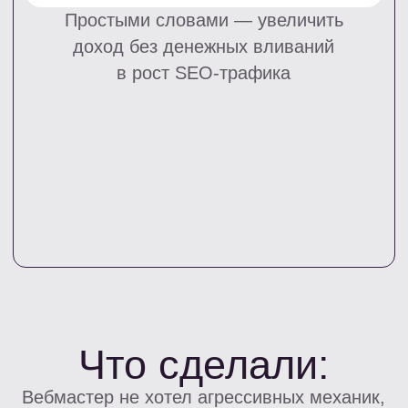
Для теста были выбраны страницы
с поведенческими метриками ниже
среднего:
более высокий процент отказа
меньшее время пребывания на сайте
низкая глубина просмотра
CTR по офферам ниже среднего
значения на страницах сайта.