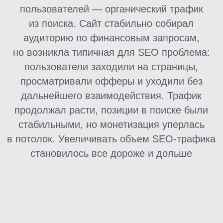
Задача:
Увеличить доход на уже
имеющемся трафике за счет:
Повышения ценности уже
имеющегося пользователя
Увеличения глубины
взаимодействия с витриной
Повышения RPM без
изменений в SEO-
структуре сайта
Простыми словами — увеличить
доход без денежных вливаний
в рост SEO-трафика