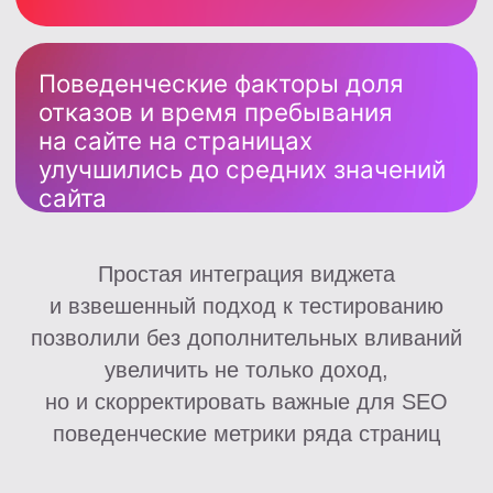
Лютое комбо продуктов
Конструктор витрин
Чекер
Контакты
info@leads.su
+7 (800) 500-83-44
@leadssu_bot
Доступы
Регистрация вебмастера
Вход в ЛК вебмастера
Консультация