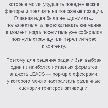
Формат тестирования — 50% аудитории
с виджетом на страницах, 50% аудитории
без виджета на тех же страницах. Для
максимально органичного и нативного
тестирования были выбраны триггеры
показа pop-up с офферами:
при попытке закрытия страницы
после заданной глубины скролла
при длительном бездействии
на странице
При тестировании особое внимание уделяли
контролю за метриками:
показатель отказов