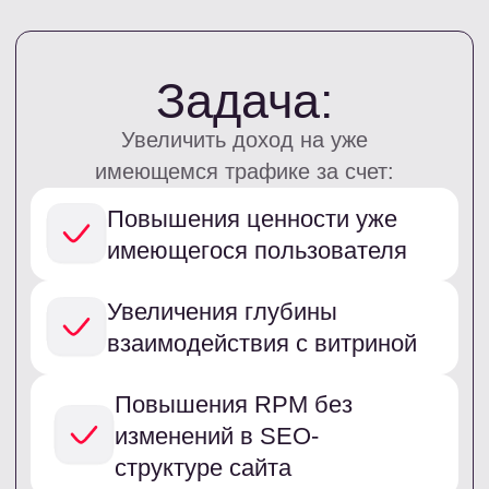
Что сделали:
Вебмастер не хотел агрессивных механик,
которые могли ухудшить поведенческие
факторы и повлиять на поисковые позиции.
Главная идея была не «дожимать»
пользователя, а перехватывать внимание
в момент, когда посетитель уже собирался
покинуть страницу или терял интерес
к контенту.
Поэтому для решения задачи был выбран
один из наиболее нативных форматов
виджета LEADS — pop-up с офферами,
у которого можно настраивать различные
сценарии триггеров активации.