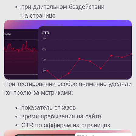
41%
Доход увеличился на 41%
– с 59 533 руб до 83 783
руб
17%
CTR по офферам
увеличился на 17%
10%
При этом AR снизился на 10%,
выросло и количество
отклоненных заявок на 62%,
а также снизилась на 6% средняя
ставка оплаченной заявки.