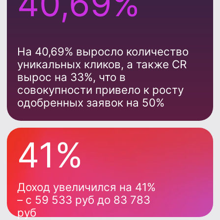
Рост дохода до 15%
Рост CR до 25%
Бесплатный виджет
Подключение без разработки
Адаптивность и кастомизация дизайна
4 формата и 15+ триггеров активации
Интересно? А хочешь
узнать для каких
источников еще
подойдет такое
сочетание продуктов?