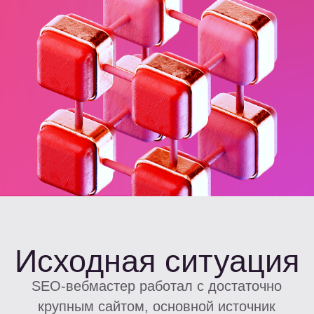
Исходная ситуация
SEO-вебмастер работал с достаточно
крупным сайтом, основной источник
пользователей — органический трафик
из поиска. Сайт стабильно собирал
аудиторию по финансовым запросам,
но возникла типичная для SEO проблема:
пользователи заходили на страницы,
просматривали офферы и уходили без
дальнейшего взаимодействия. Трафик
продолжал расти, позиции в поиске были
стабильными, но монетизация уперлась
в потолок. Увеличивать объем SEO-трафика
становилось все дороже и дольше