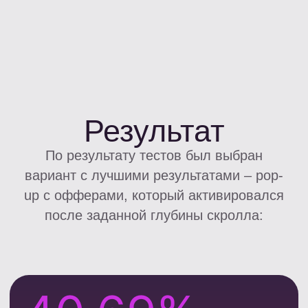
Вывод
Рост переходов аудитории по офферам
скорректировал часть воронки на
стороне рекламодателей – AR,
количество отклоненных заявок,
среднюю ставку оплаты.
Эти показатели говорят о возможности
впоследствии еще увеличить доход за
счет подключения сервиса LEADS.ID,
который идентифицирует пользователей
и их истории взаимодействия с МФО на
других сайтах, что позволяет показывать
более релевантные офферы для каждого
пользователя. Рекомендуем
познакомиться с кейсом
еще одного
вебмастера, который как раз подключил
LEADS.ID на свой сайт.