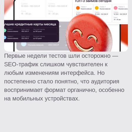
Поведенческие факторы доля
отказов и время пребывания
на сайте на страницах
улучшились до средних значений
сайта
Простая интеграция виджета
и взвешенный подход к тестированию
позволили без дополнительных вливаний
увеличить не только доход,
но и скорректировать важные для SEO
поведенческие метрики ряда страниц