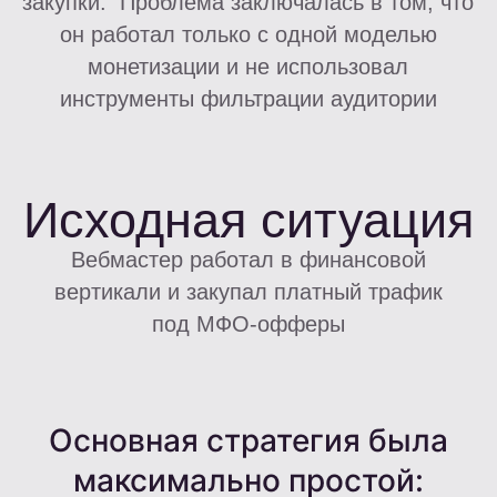
заполненную заявку;
Средняя выплата составляла
около 300 рублей;
Офферы за выдачу
вебмастер практически не
использовал
Причина была типичной для рынка.
По словам самого
вебмастера:
«Трафик на
офферы за выдачу не
окупается»
Основная проблема