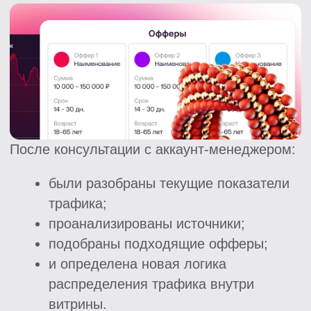
вслепую» и начал управлять логикой
показа офферов.
Сложности
Главная сложность заключалась в переходе
с привычной payout-модели на более
сложную экономику офферов за выдачу.
Изначально вебмастер скептически
относился к этому формату, так как
предыдущие попытки работы с такими
офферами приводили к плохой окупаемости.
Проблему удалось решить
именно за счет:
Фильтрации повторников;
Правильного распределения