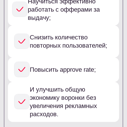
Как изменилась
воронка
До внедрения Чекера воронка
работала по стандартной модели:
Один набор офферов;
Отсутствие фильтрации
повторников;
Работа только с payout «за
заявку».