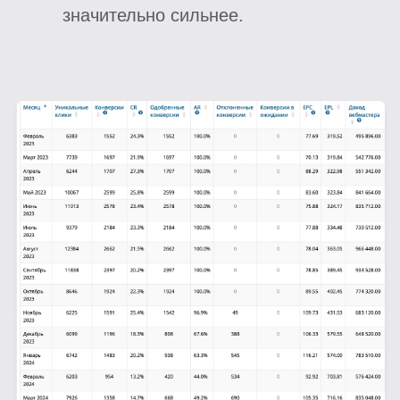
узнать для каких
источников еще
подойдет такое
сочетание продуктов?
Узнать подробнее
Экосистема СРА
Продукты, которые
ускоряют рост