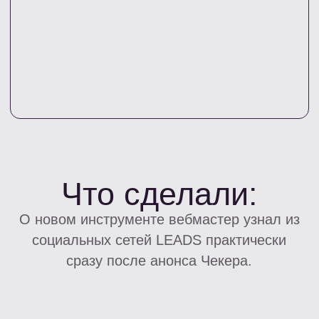
После подключения Чекера вебмастер
начал:
миксовать офферы;
добавлять офферы за выдачу;
исключать повторные офферы для
пользователя;
перераспределять трафик внутри
воронки;
и работать с более качественной
выдачей.
Система фильтрации позволяла:
не показывать пользователю
офферы, где он уже оставлял
заявку;
снижать количество дублей;
повышать вероятность approve;
и эффективнее монетизировать
один и тот же трафик.
По сути вебмастер перестал «лить