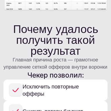
и увеличивают доход
Меню
Лютое комбо продуктов
Конструктор витрин
Чекер
Контакты
info@leads.su
+7 (800) 500-83-44
@leadssu_bot