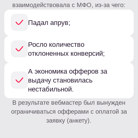
Повысить approve rate;
И улучшить общую
экономику воронки без
увеличения рекламных
расходов.
Что сделали:
О новом инструменте вебмастер узнал из
социальных сетей LEADS практически