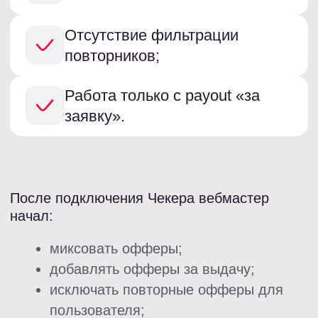
Доход на том же объеме трафика
увеличился более чем в 2 раза
124%
ROI вырос до 124%
в 3 раза
EPL вырос более чем в 3 раза