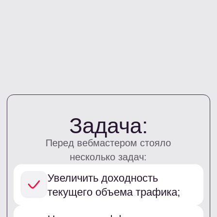
сразу после анонса Чекера.
После консультации с аккаунт-менеджером:
были разобраны текущие показатели
трафика;
проанализированы источники;
подобраны подходящие офферы;
и определена новая логика
распределения трафика внутри
витрины.
Интеграцию вебмастер настроил
самостоятельно, так как имел базовые
навыки разработки.