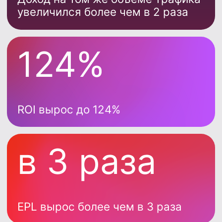
рост доходности сегодня достигается
не только за счет увеличения объемов
трафика, а за счет технологий и
правильной работы с воронкой.
Даже без масштабирования закупки можно:
кратно увеличить EPL;
повысить ROI;
и выйти на более дорогие payout-
модели
Если грамотно работать:
с фильтрацией аудитории;
с распределением офферов;
и с качеством обработки
пользователя внутри воронки
Если ваш трафик не окупается на офферах