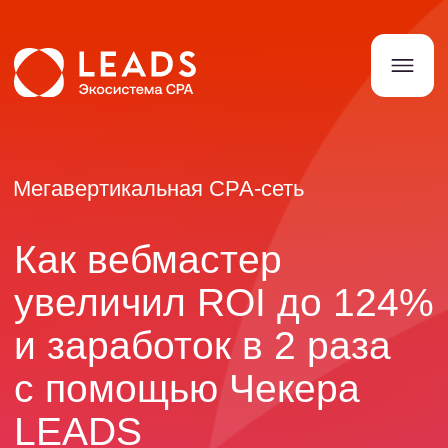
Мегавертикальная СРА-сеть
Как вебмастер
увеличил ROI до 124%
и заработок в 2 раза
с помощью Чекера
LEADS
Этот кейс показывает, как грамотная
работа с воронкой и правильное
распределение трафика между
офферами позволяют кратно увеличить
доходность без роста рекламного
бюджета.