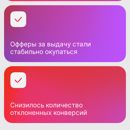
за выдачу или вы работаете только с
офферами с оплатой «за заявку», проблема
может быть не в источнике трафика, а в
логике работы воронки.
Подключайте Чекер:
Инструменты фильтрации
Лютого Комбо позволяют:
Снижать количество
повторников
Повышать approve
И увеличивать доходность уже
существующего объема
трафика без роста рекламных