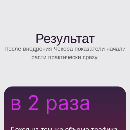
распределять трафик
между офферами
В результате один и тот же объем
аудитории начал приносить значительно
больше прибыли
Главный вывод
Этот кейс хорошо показывает одну из
ключевых тенденций финансовой
вертикали: