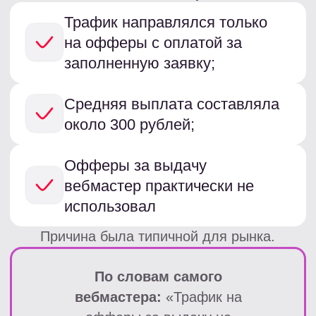
заключалась в большом
количестве повторных
пользователей внутри
воронки.
Часть аудитории уже ранее
взаимодействовала с МФО, из-за чего:
Падал апрув;
Росло количество
отклоненных конверсий;
А экономика офферов за
выдачу становилась
нестабильной.
В результате вебмастер был вынужден
ограничиваться офферами с оплатой за
заявку (анкету).