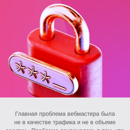
Главная проблема вебмастера была
не в качестве трафика и не в объеме
закупки. Проблема заключалась в том, что
он работал только с одной моделью
монетизации и не использовал
инструменты фильтрации аудитории
Исходная ситуация
Вебмастер работал в финансовой
вертикали и закупал платный трафик
под МФО-офферы
Основная стратегия была
максимально простой:
Трафик направлялся только
на офферы с оплатой за