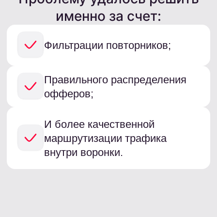
Почему удалось
получить такой
результат
Главная причина роста — грамотное
управление сеткой офферов внутри воронки
Чекер позволил:
Исключить повторные
офферы
Снизить потери бюджет
Повысить релевантность
выдачи
И эффективнее