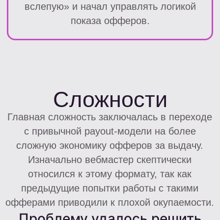
После перестройки воронки и подключения
офферов за выдачу:
структура дохода изменилась;
вырос approve;
а экономика трафика стала
значительно сильнее.