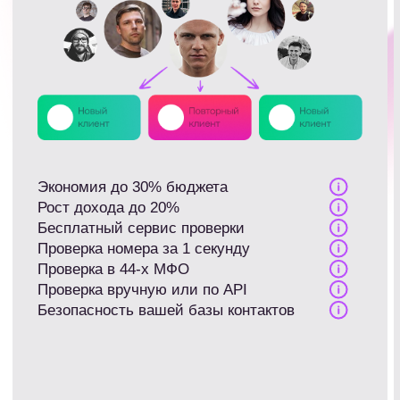
телефонов.
Собираешь витрину
Подключаеш
1
за 10 минут
на витрину и
Уникальная витрина с офферами
Сервис покажет 
МФО + отдельные блоки или
пришел и что де
страницы с офферами банковских
сайтах — что вид
продуктов, e-com, HR, беттинга.
какие конверсии
Система автоматически поднимает
выдачи, отказы)
наверх профитные офферы, убирает
офферов, где по
неэффективные и скрывает
клиент, снижает
отключенные.
обращения.