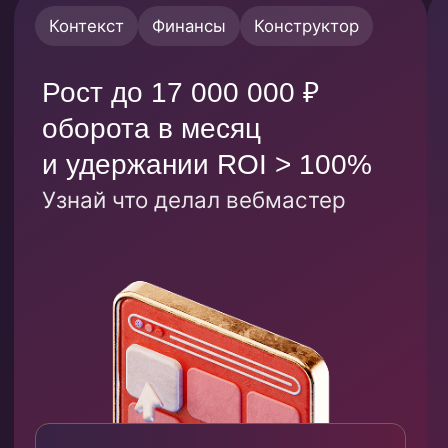
Комбо продуктов
в работе
с контактами
Для вебмастеров, которые работают с
номерами телефонов.
Проверяешь
Ведешь кли
1
через чекер
на витрины
Автопроверка номера телефона
Простая сборка