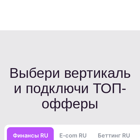
2184 ₽
за выдачу займа новому клиенту
EPL 402 руб
EPC 153 руб
Срочно деньги
2330 ₽
за Выдачу займа клиенту
EPL 787 руб
EPC 152 руб
Creditplus
1820 ₽
за Выданный заём новому клиенту
EPL 1230 руб