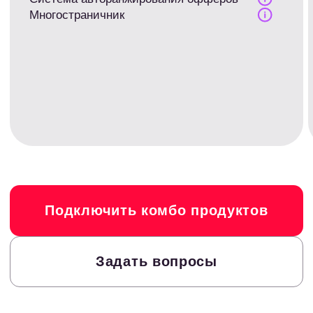
EPL 1028 руб
EPC 167 руб
eКапуста
4500 ₽
за корректно заполненную анкету
EPL 1665 руб
EPC 162 руб
Boostra
2025 ₽
за выданный займ новому клиенту
EPL 1413 руб
EPC 157 руб
Дополучкино