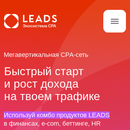
Мегавертикальная СРА-сеть
Быстрый старт
и рост дохода
на твоем трафике
Используй комбо продуктов LEADS
в финансах, e-com, беттинге, HR
Кейсы вебмастеров