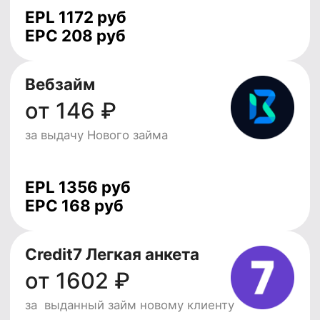
и увидишь все доступные
офферы в личном
кабинете
Зарегистрироваться
Почему выбирают
LEADS?