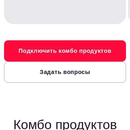
Рост дохода до 20%
Рост дохода до 15
Бесплатный конструктор витрин
Бесплатный иннова
Адаптивность и кастомизация дизайна
Легкая интеграция 
Система авторанжирования офферов
95% точности иден
Многостраничник
Подключить комбо продуктов
Задать вопросы