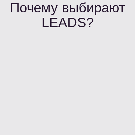
Используй лютое
комбо на своем
трафике для роста
дохода до 60%
Меню
Главная страница
Функциональные возможности
Кейсы