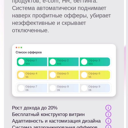
Webbankir
от 2840 ₽
за Выдачу займа клиенту
EPL 1172 руб
EPC 208 руб
Вебзайм
от 146 ₽
за выдачу Нового займа
EPL 1356 руб
EPC 168 руб
Credit7 Легкая анкета
от 1602 ₽
за выданный займ новому клиенту