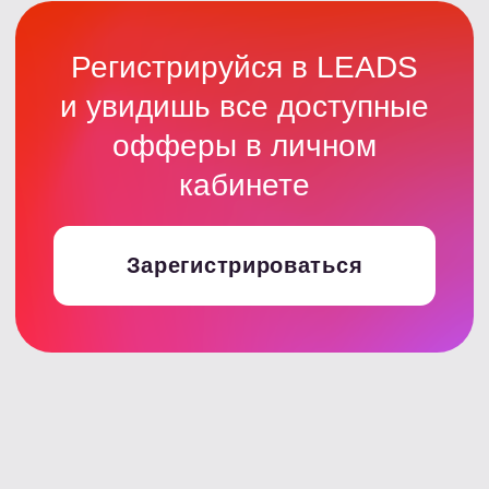
Интересно? А хочешь
узнать для каких
источников еще
подойдет такое
сочетание продуктов?
Узнать подробнее