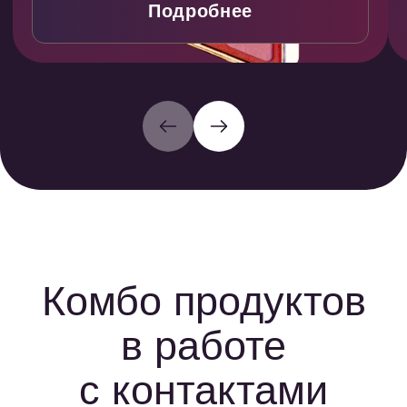
по базам МФО показывает где
сегменты аудит
клиент новый, а где повторный.
МФО, для котор
За новых ставка оплаты до 15 000
новые и с высо
руб, за повторных — до 800 руб или
не платят.
Экономия до 30% бюджета
Рост дохода до 25
Рост дохода до 20%
Рост CR до 20%
Бесплатный сервис проверки
Бесплатный констру
Проверка номера за 1 секунду
Адаптивность и ка
Проверка в 44-х МФО
Система авторанж
Проверка вручную или по API
Многостраничник
Безопасность вашей базы контактов